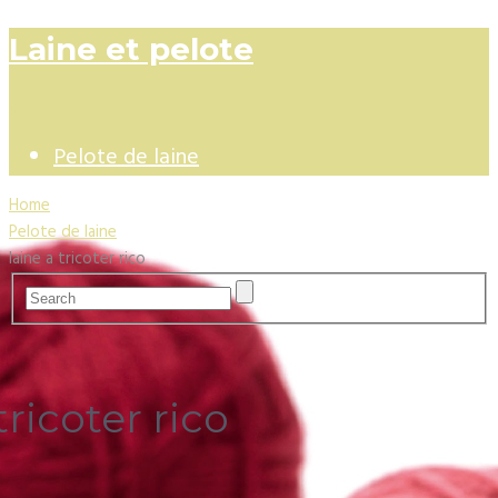
Laine et pelote
Menu
Pelote de laine
Home
Pelote de laine
laine a tricoter rico
tricoter rico