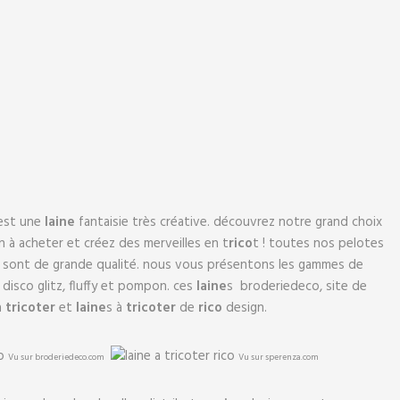
est une
laine
fantaisie très créative. découvrez notre grand choix
 à acheter et créez des merveilles en t
rico
t ! toutes nos pelotes
 sont de grande qualité. nous vous présentons les gammes de
 disco glitz, fluffy et pompon. ces
laine
s broderiedeco, site de
 à
t
rico
ter
et
laine
s à
t
rico
ter
de
rico
design.
Vu sur broderiedeco.com
Vu sur sperenza.com