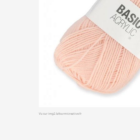
Vu sur img2.lafourmicreative.fr