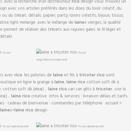
i. avec la recherche d'un distributeur
rico
design vous trouvez un
ign avec vos articles préférés dans les does du loisir créatif, du
e ou du t
rico
t. détails. papier; party; loisirs créatifs; bijoux; tissus;
ative light melange. avec le mélange de
laine
s vierges, la qualité
ge permet de réaliser des t
rico
ts aux rayures gaies. le fil léger et
 détails
Vu sur
Vu sur
img1.lafourmicreative.fr
ez avec
rico
. les pelotes de
laine
et fils à
t
rico
ter rico
sont
boutique en ligne la grange à
laine
.
laine rico
cotton soft dk à
he. cotton soft dk (
rico
) ..
laine rico
can can glitz à
t
rico
ter
. voir la
ico
) ..
laine rico
creative infos & services · livraison délais et tarifs
s · cadeau de bienvenue · commandes par téléphone · accueil >
laine
s>
laine rico
design
Vu sur sperenza.com
Vu sur sperenza.com