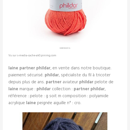
Vu sur s-media-cache-ak0.pinimg.com
laine partner
phildar
, en vente dans notre boutique.
paiement sécurisé.
phildar
, spécialiste du fil à tricoter
depuis plus de ans.
partner
aviateur
phildar
pelote de
laine
marque :
phildar
collection :
partner
phildar
,
référence : pelote : g soit m composition : polyamide
acrylique
laine
peignée aiguille n° : cro.