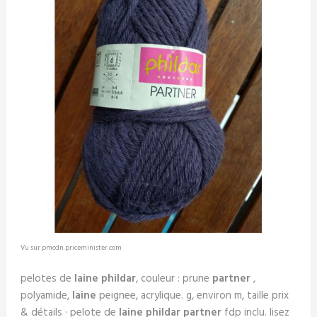
Vu sur pmcdn.priceminister.com
pelotes de
laine phildar
, couleur : prune
partner
,
polyamide,
laine
peignee, acrylique. g, environ m, taille prix
& détails · pelote de
laine phildar partner
fdp inclu. lisez