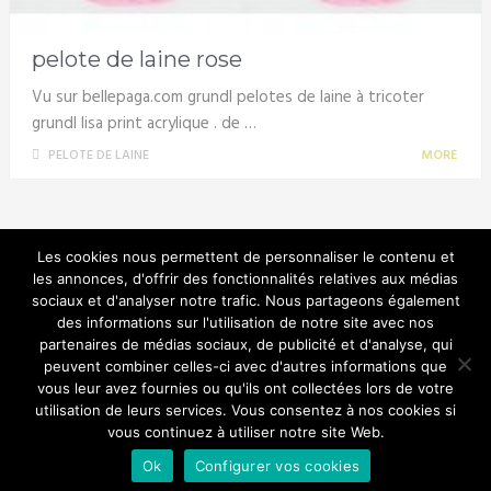
pelote de laine rose
Vu sur bellepaga.com grundl pelotes de laine à tricoter
grundl lisa print acrylique . de …
PELOTE DE LAINE
MORE
Les cookies nous permettent de personnaliser le contenu et
les annonces, d'offrir des fonctionnalités relatives aux médias
sociaux et d'analyser notre trafic. Nous partageons également
Laine et pelote
des informations sur l'utilisation de notre site avec nos
partenaires de médias sociaux, de publicité et d'analyse, qui
peuvent combiner celles-ci avec d'autres informations que
vous leur avez fournies ou qu'ils ont collectées lors de votre
utilisation de leurs services. Vous consentez à nos cookies si
© Copyright 2026.
vous continuez à utiliser notre site Web.
Comment bien choisir sa laine
Ok
Configurer vos cookies