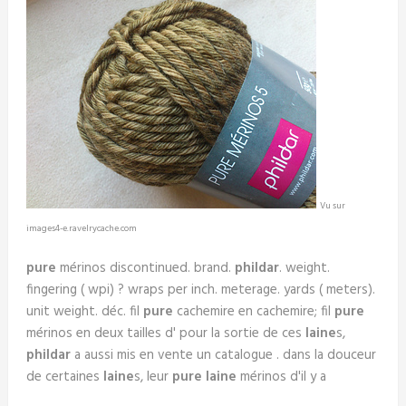
Vu sur
images4-e.ravelrycache.com
pure
mérinos discontinued. brand.
phildar
. weight.
fingering ( wpi) ? wraps per inch. meterage. yards ( meters).
unit weight. déc. fil
pure
cachemire en cachemire; fil
pure
mérinos en deux tailles d' pour la sortie de ces
laine
s,
phildar
a aussi mis en vente un catalogue . dans la douceur
de certaines
laine
s, leur
pure laine
mérinos d'il y a