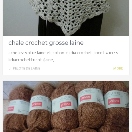
chale crochet grosse laine
achetez votre laine et coton « lidia crochet tricot » ici : s
lidiacrochettricot (laine, …
PELOTE DE LAINE
MORE