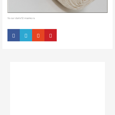
Vu sur static12.insales.ru