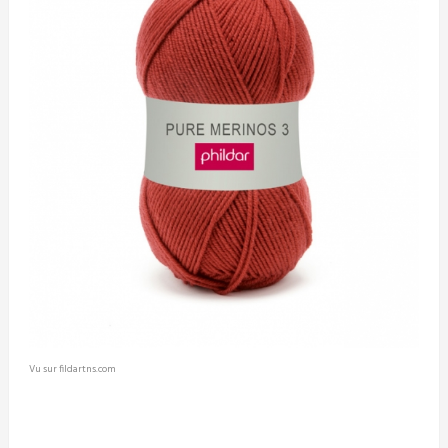
Vu sur fildartns.com