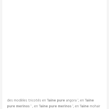
des modèles tricotés en '
laine pure
angora ', en '
laine
pure merinos
' , en '
laine pure merinos
', en '
laine
mohair