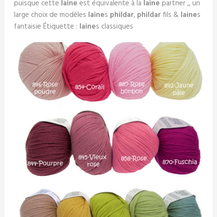
puisque cette
laine
est équivalente à la
laine
partner ,, un
large choix de modèles
laine
s
phildar
,
phildar
fils &
laine
s
fantaisie Étiquette :
laine
s classiques