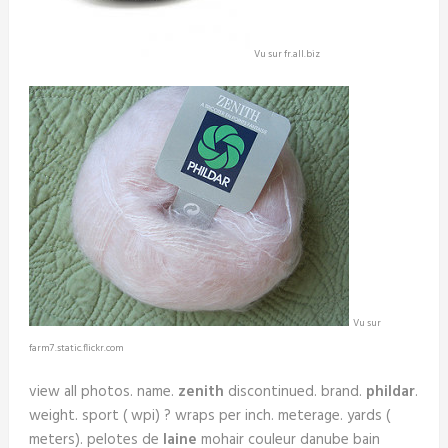
Vu sur fr.all.biz
Vu sur
farm7.static.flickr.com
view all photos. name.
zenith
discontinued. brand.
phildar
.
weight. sport ( wpi) ? wraps per inch. meterage. yards (
meters). pelotes de
laine
mohair couleur danube bain