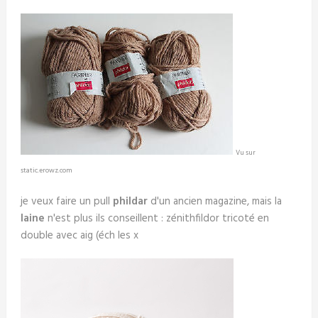
Vu sur
static.erowz.com
je veux faire un pull
phildar
d'un ancien magazine, mais la
laine
n'est plus ils conseillent : zénithfildor tricoté en
double avec aig (éch les x