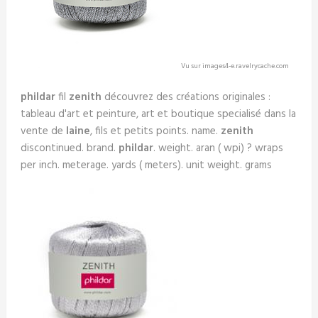
Vu sur images4-e.ravelrycache.com
phildar
fil
zenith
découvrez des créations originales :
tableau d'art et peinture, art et boutique specialisé dans la
vente de
laine
, fils et petits points. name.
zenith
discontinued. brand.
phildar
. weight. aran ( wpi) ? wraps
per inch. meterage. yards ( meters). unit weight. grams