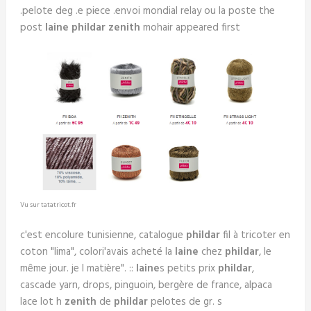
.pelote deg .e piece .envoi mondial relay ou la poste the
post
laine phildar zenith
mohair appeared first
Vu sur tatatricot.fr
c'est encolure tunisienne, catalogue
phildar
fil à tricoter en
coton "lima", colori'avais acheté la
laine
chez
phildar
, le
même jour. je l matière". ::
laine
s petits prix
phildar
,
cascade yarn, drops, pinguoin, bergère de france, alpaca
lace lot h
zenith
de
phildar
pelotes de gr. s