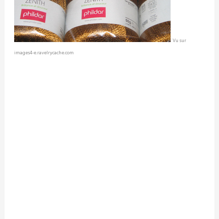
Vu sur
images4-e.ravelrycache.com