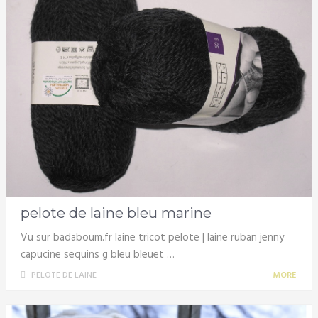
pelote de laine bleu marine
Vu sur badaboum.fr laine tricot pelote | laine ruban jenny
capucine sequins g bleu bleuet …
PELOTE DE LAINE
MORE