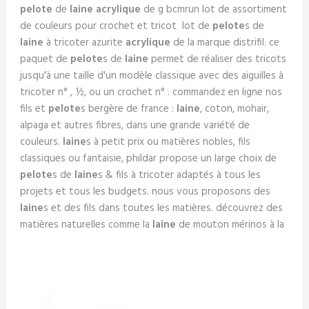
pelote
de
laine
acrylique
de g bcmrun lot de assortiment
de couleurs pour crochet et tricot lot de
pelote
s de
laine
à tricoter azurite
acrylique
de la marque distrifil. ce
paquet de
pelote
s de
laine
permet de réaliser des tricots
jusqu'à une taille d'un modèle classique avec des aiguilles à
tricoter n° , ½, ou un crochet n° . commandez en ligne nos
fils et
pelote
s bergère de france :
laine
, coton, mohair,
alpaga et autres fibres, dans une grande variété de
couleurs.
laine
s à petit prix ou matières nobles, fils
classiques ou fantaisie, phildar propose un large choix de
pelote
s de
laine
s & fils à tricoter adaptés à tous les
projets et tous les budgets. nous vous proposons des
laine
s et des fils dans toutes les matières. découvrez des
matières naturelles comme la
laine
de mouton mérinos à la