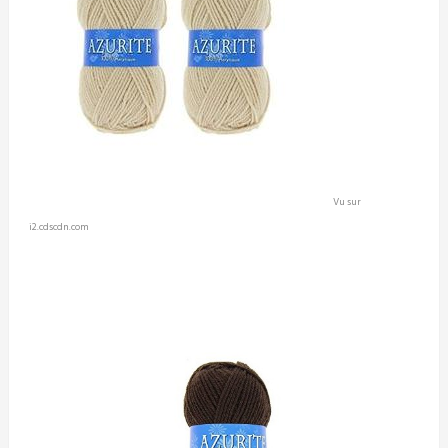
Vu sur
i2.cdscdn.com