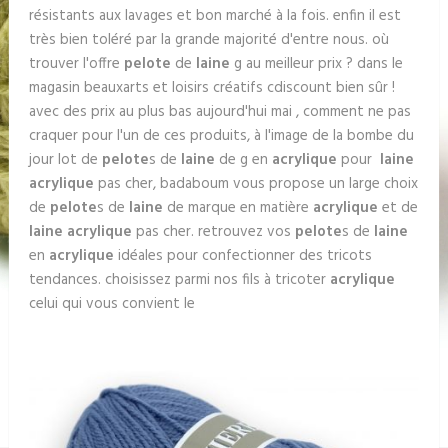
résistants aux lavages et bon marché à la fois. enfin il est
très bien toléré par la grande majorité d'entre nous. où
trouver l'offre
pelote
de
laine
g au meilleur prix ? dans le
magasin beauxarts et loisirs créatifs cdiscount bien sûr !
avec des prix au plus bas aujourd'hui mai , comment ne pas
craquer pour l'un de ces produits, à l'image de la bombe du
jour lot de
pelote
s de
laine
de g en
acrylique
pour
laine
acrylique
pas cher, badaboum vous propose un large choix
de
pelote
s de
laine
de marque en matière
acrylique
et de
laine acrylique
pas cher. retrouvez vos
pelote
s de
laine
en
acrylique
idéales pour confectionner des tricots
tendances. choisissez parmi nos fils à tricoter
acrylique
celui qui vous convient le