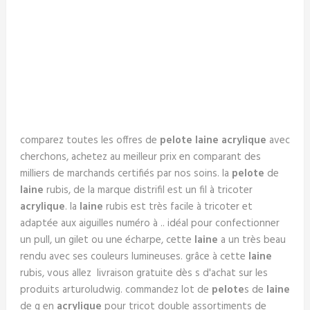
comparez toutes les offres de
pelote laine
acrylique
avec
cherchons, achetez au meilleur prix en comparant des
milliers de marchands certifiés par nos soins. la
pelote
de
laine
rubis, de la marque distrifil est un fil à tricoter
acrylique
. la
laine
rubis est très facile à tricoter et
adaptée aux aiguilles numéro à .. idéal pour confectionner
un pull, un gilet ou une écharpe, cette
laine
a un très beau
rendu avec ses couleurs lumineuses. grâce à cette
laine
rubis, vous allez livraison gratuite dès s d'achat sur les
produits arturoludwig. commandez lot de
pelote
s de
laine
de g en
acrylique
pour tricot double assortiments de