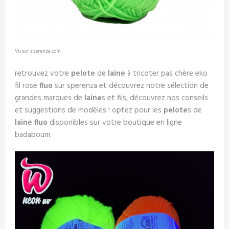
Vu sur sperenza.com
retrouvez votre
pelote
de
laine
à tricoter pas chère eko
fil rose
fluo
sur sperenza et découvrez notre sélection de
grandes marques de
laine
s et fils, découvrez nos conseils
et suggestions de modèles ! optez pour les
pelote
s de
laine fluo
disponibles sur votre boutique en ligne
badaboum.