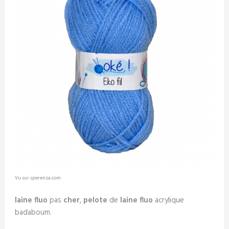
Vu sur sperenza.com
laine fluo
pas
cher
,
pelote
de
laine fluo
acrylique
badaboum.