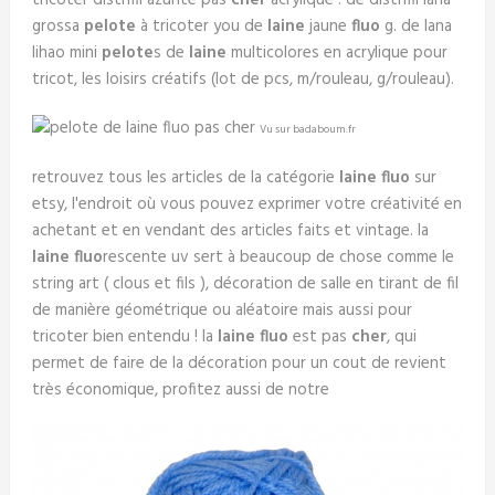
tricoter distrifil azurite pas
cher
acrylique . de distrifil lana
grossa
pelote
à tricoter you de
laine
jaune
fluo
g. de lana
lihao mini
pelote
s de
laine
multicolores en acrylique pour
tricot, les loisirs créatifs (lot de pcs, m/rouleau, g/rouleau).
Vu sur badaboum.fr
retrouvez tous les articles de la catégorie
laine fluo
sur
etsy, l'endroit où vous pouvez exprimer votre créativité en
achetant et en vendant des articles faits et vintage. la
laine fluo
rescente uv sert à beaucoup de chose comme le
string art ( clous et fils ), décoration de salle en tirant de fil
de manière géométrique ou aléatoire mais aussi pour
tricoter bien entendu ! la
laine fluo
est pas
cher
, qui
permet de faire de la décoration pour un cout de revient
très économique, profitez aussi de notre